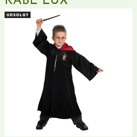
KÅBE LUX
UDSOLGT