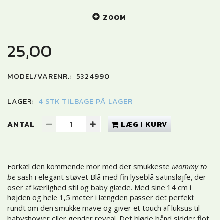
ZOOM
25,00
MODEL/VARENR.:
5324990
LAGER:
4 STK TILBAGE PÅ LAGER
ANTAL
LÆG I KURV
Forkæl den kommende mor med det smukkeste
Mommy to
be
sash i elegant støvet Blå med fin lyseblå satinsløjfe, der
oser af kærlighed stil og baby glæde. Med sine 14 cm i
højden og hele 1,5 meter i længden passer det perfekt
rundt om den smukke mave og giver et touch af luksus til
babyshower eller gender reveal. Det bløde bånd sidder flot