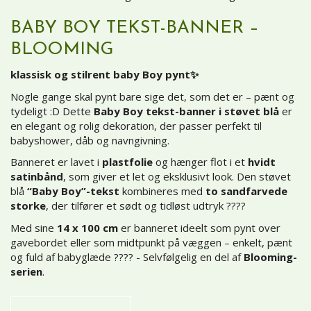
BABY BOY TEKST-BANNER –
BLOOMING
klassisk og stilrent baby Boy pynt✨
Nogle gange skal pynt bare sige det, som det er – pænt og
tydeligt :D Dette
Baby Boy tekst-banner i støvet blå
er
en elegant og rolig dekoration, der passer perfekt til
babyshower, dåb og navngivning.
Banneret er lavet i
plastfolie
og hænger flot i et
hvidt
satinbånd
, som giver et let og eksklusivt look. Den støvet
blå
“Baby Boy”-tekst
kombineres med
to sandfarvede
storke
, der tilfører et sødt og tidløst udtryk ????️
Med sine
14 x 100 cm
er banneret ideelt som pynt over
gavebordet eller som midtpunkt på væggen – enkelt, pænt
og fuld af babyglæde ???? - Selvfølgelig en del af
Blooming-
serien
.