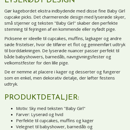
LYSERØDT DESIGN
Gør kagebordet ekstra indbydende med disse fine Baby Girl
cupcake picks. Det charmerende design med lyserøde skyer,
små stjerner og teksten "Baby Girl" skaber den perfekte
stemning til fejringen af en kommende eller nyfødt pige.
Picksene er ideelle til cupcakes, muffins, lagkager og andre
søde fristelser, hvor de tilfører et flot og gennemført udtryk
til borddækningen. De lyserøde nuancer passer perfekt til
både babyshowers, barnedåb, navngivningsfester og
velkomstfester for den lille pige.
De er nemme at placere i kager og desserter og fungerer
som en enkel, men dekorativ detalje, der løfter festens
udtryk.
PRODUKTDETALJER:
Motiv: Sky med teksten "Baby Girl"
Farver: Lyserød og hvid
Perfekte til cupcakes, muffins og kager
Velegnet til babyshower, barnedåb og