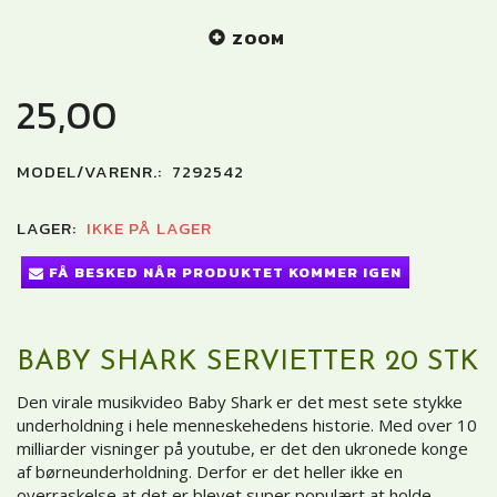
ZOOM
25,00
MODEL/VARENR.:
7292542
LAGER:
IKKE PÅ LAGER
FÅ BESKED NÅR PRODUKTET KOMMER IGEN
BABY SHARK SERVIETTER 20 STK
Den virale musikvideo Baby Shark er det mest sete stykke
underholdning i hele menneskehedens historie. Med over 10
milliarder visninger på youtube, er det den ukronede konge
af børneunderholdning. Derfor er det heller ikke en
overraskelse at det er blevet super populært at holde