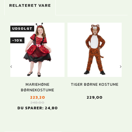
RELATERET VARE
UDSOLGT
U
-10%
MARIEHØNE
TIGER BØRNE KOSTUME
BØRNEKOSTUME
223,20
229,00
248,00
DU SPARER:
24,80