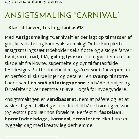
og to små påføringspenne.
ANSIGTSMALING “CARNIVAL”
– Klar til farver, fest og fantasi!✨
Med
Ansigtsmaling “Carnival”
er der lagt op til masser af
grin, kreativitet og karnevalsstemning! Dette komplette
ansigtsmalingssæt indeholder seks flotte og alsidige farver i
hvid, sort, rød, blå, gul og lyserød
, som gør det nemt at
skabe alt fra klovne, superhelte og dyr til fantasifulde
festdesigns. Sættet indeholder også en
sort farvepen
, der
er perfekt til skarpe linjer og detaljer, en
svamp
til større
flader samt
to små påføringspenne
, så både detaljer og
farvefelter bliver nemme at lave – også for nybegyndere..
Ansigtsmalingen er
vandbaseret
, nem at påføre og let at
vaske af igen, hvilket gør den ideel til både børn og voksne
(og ekstra populær hos forældre. Perfekt til
fastelavn,
børnefødselsdage, karneval, temafester
eller bare en
hyggelig dag med kreativ leg derhjemme.