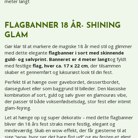
meter langt
FLAGBANNER 18 ÅR- SHINING
GLAM
Gør klar til at markere de magiske 18 år med stil og glimmer
med dette elegante
flagbanner i sort med skinnende
guld- og sølvprint.
Banneret er 4 meter langt
og fyldt
med festlige
flag, hver ca. 17 x 22 cm
, der tilsammen
skaber et gennemført og luksuriøst look til din fest.
Perfekt til at hænge over gavebordet, dessertbordet,
dansegulvet eller som baggrund til billeder. Den klassiske
kombination af sort, guld og sølv giver en glamourøs vibe,
der passer til både voksenfødselsdag, stor fest eller intimit
glam-fejring.
Let at hænge op og super dekorativ – med dette flagbanner
bliver din 18 års fest straks mere festlig, elegant og
mindeværdig. Skab en wow-effekt, der får gæsterne til at
sige “wow, hvor ser det bare flot ud!” og giv festen et glimt